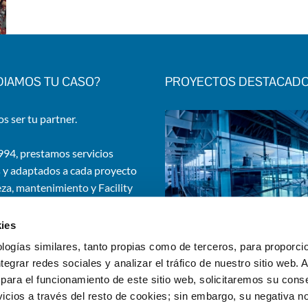
DIAMOS TU CASO?
PROYECTOS DESTACAD
 ser tu partner.
94, prestamos servicios
 y adaptados a cada proyecto
eza, mantenimiento y Facility
. Gestionamos edificios e
iones de una amplia gama de
ies
ciones.
logías similares, tanto propias como de terceros, para proporcio
ntegrar redes sociales y analizar el tráfico de nuestro sitio web.
para el funcionamiento de este sitio web, solicitaremos su cons
¡Contáctanos!
icios a través del resto de cookies; sin embargo, su negativa no