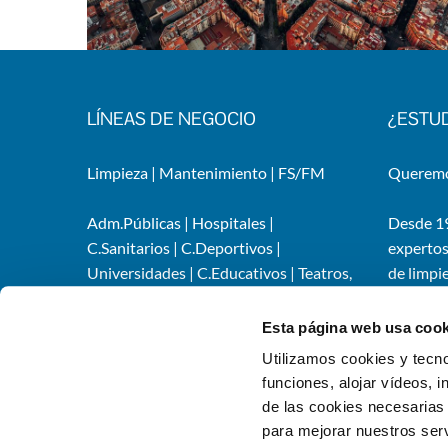
LÍNEAS DE NEGOCIO
¿ESTU
Limpieza
|
Mantenimiento
|
FS/FM
Queremos
MANTENIMIENTO INSTALACIONES
CORPORATIVAS DE ALTRAN
Adm.Públicas
|
Hospitales
|
Desde 19
C.Sanitarios
|
C.Deportivos
|
expertos
Universidades
|
C.Educativos
|
Teatros,
de limpi
auditorios y ocio
|
Industrias
|
Services
Infraestructuras
instalac
Esta página web usa cook
organiza
Utilizamos cookies y tecno
funciones, alojar vídeos, i
de las cookies necesarias 
para mejorar nuestros serv