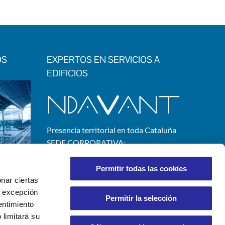
OS
EXPERTOS EN SERVICIOS A
EDIFICIOS
Presencia territorial en toda Cataluña
SEDE CORPORATIVA:
C/ Josep Ferrater i Mora, 2
08019 Barcelona
Permitir todas las cookies
nar ciertas
 A excepción
Permitir la selección
entimiento
 limitará su