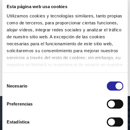
Esta página web usa cookies
Utilizamos cookies y tecnologías similares, tanto propias
NDAVANT EN CIFRAS
como de terceros, para proporcionar ciertas funciones,
alojar vídeos, integrar redes sociales y analizar el tráfico
de nuestro sitio web. A excepción de las cookies
necesarias para el funcionamiento de este sitio web,
NUESTROS VALORES
solicitaremos su consentimiento para mejorar nuestros
servicios a través del resto de cookies; sin embargo, su
negativa no limitará su experiencia de usuario en nuestra
web. Puede configurar o rechazar de forma
personalizada su uso pulsando “Configuraciones”. Para
Selección
más información, puede consultar nuestra
Política de
Necesario
de
Cookies
.
consentimiento
Preferencias
«NDAVANT con la
Estadística