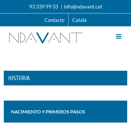
Saltar
93 339 99 33
|
info@ndavant.cat
al
contenido
Contacto
Català
HISTORIA
NACIMIENTO Y PRIMEROS PASOS