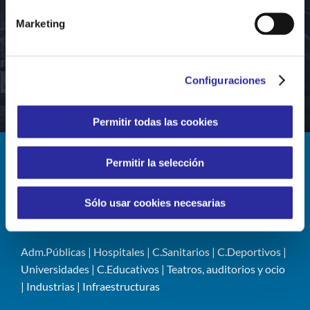
innovación y el
Marketing
crecimiento compartidos
con los clientes»
Configuraciones
Permitir todas las cookies
Permitir la selección
LÍNEAS DE NEGOCIO
Sólo usar cookies necesarias
Limpieza
|
Mantenimiento
|
FS/FM
Adm.Públicas
|
Hospitales
|
C.Sanitarios
|
C.Deportivos
|
Universidades
|
C.Educativos
|
Teatros, auditorios y ocio
|
Industrias
|
Infraestructuras