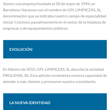
Somos una empresa fundada el 20 de mayo de 1994, en
Barcelona. Nacemos con el nombre de GPL LIMPIEZAS, SL,
denominación que ya indicaba nuestro campo de especialidad
inicial. Crecimos paulatinamente en el sector de la limpieza de
empresas y de equipamientos públicos.
EVOLUCIÓN
En febrero de 2010, GPL LIMPIEZAS, SL absorbe la sociedad
PROLIMSA, SA. Esta adición incrementa nuestra capacidad de
atender a más clientes y promueve nuestro crecimiento.
LA NUEVA IDENTIDAD