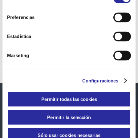
Cookies
.
consentimiento
Preferencias
Estadística
Marketing
Configuraciones
MANTENIMIENTO INTEGRAL DE
Permitir todas las cookies
Con nuestras soluciones
INSTALACIONES DEL EDIFICIO DE LA
PISCINA DE LLORET
garantizamos que los centros
Permitir la selección
deportivos, que son espacios de
Sólo usar cookies necesarias