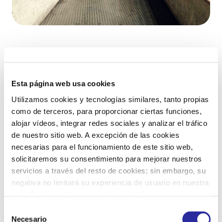
Esta página web usa cookies
Utilizamos cookies y tecnologías similares, tanto propias
como de terceros, para proporcionar ciertas funciones,
alojar vídeos, integrar redes sociales y analizar el tráfico
SERVICIOS DESTACADOS
de nuestro sitio web. A excepción de las cookies
necesarias para el funcionamiento de este sitio web,
solicitaremos su consentimiento para mejorar nuestros
servicios a través del resto de cookies; sin embargo, su
negativa no limitará su experiencia de usuario en nuestra
web. Puede configurar o rechazar de forma
personalizada su uso pulsando “Configuraciones”. Para
Selección
más información, puede consultar nuestra
Política de
Necesario
de