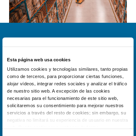
LÍNEAS DE NEGOCIO
Esta página web usa cookies
Limpieza
|
Mantenimiento
|
FS/FM
MANTENIMIENTO INSTALACIONES
Utilizamos cookies y tecnologías similares, tanto propias
TÉCNICAS A MRW PLATAFORMA
Adm.Públicas
|
Hospitales
|
C.Sanitarios
|
C.Deportivos
|
como de terceros, para proporcionar ciertas funciones,
LOGÍSTICA
Universidades
|
C.Educativos
|
Teatros, auditorios y ocio
alojar vídeos, integrar redes sociales y analizar el tráfico
|
Industrias
|
Infraestructuras
de nuestro sitio web. A excepción de las cookies
necesarias para el funcionamiento de este sitio web,
¿ESTUDIAMOS TU CASO?
solicitaremos su consentimiento para mejorar nuestros
servicios a través del resto de cookies; sin embargo, su
negativa no limitará su experiencia de usuario en nuestra
Queremos ser tu partner.
web. Puede configurar o rechazar de forma
personalizada su uso pulsando “Configuraciones”. Para