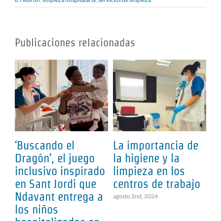
Publicaciones relacionadas
‘Buscando el
La importancia de
L
Dragón’, el juego
la higiene y la
y
inclusivo inspirado
limpieza en los
te
s,
en Sant Jordi que
centros de trabajo
se
a
Ndavant entrega a
li
agosto 2nd, 2024
los niños
pa