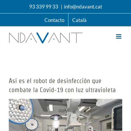
Saltar
93 339 99 33
|
info@ndavant.cat
al
contenido
Contacto
Català
Así es el robot de desinfección que
combate la Covid-19 con luz ultravioleta
Ver
imagen
más
grande