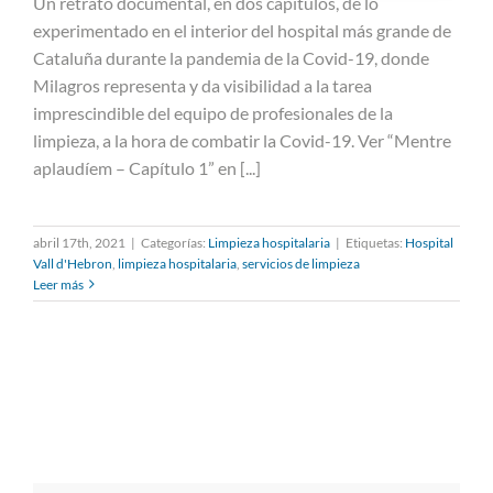
documental sobre el Hospital Vall
Un retrato documental, en dos capítulos, de lo
d’Hebron
experimentado en el interior del hospital más grande de
Cataluña durante la pandemia de la Covid-19, donde
Milagros representa y da visibilidad a la tarea
imprescindible del equipo de profesionales de la
limpieza, a la hora de combatir la Covid-19. Ver “Mentre
aplaudíem – Capítulo 1” en [...]
abril 17th, 2021
|
Categorías:
Limpieza hospitalaria
|
Etiquetas:
Hospital
Vall d'Hebron
,
limpieza hospitalaria
,
servicios de limpieza
Leer más