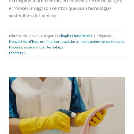
El Hospital Vall d'Hebron, el Universitario de Bellvitge y
Ndavant promueve las
el Moisés Broggi son centros que usan tecnologías
tecnologías sostenibles en los
sostenibles de limpieza
servicios de limpieza
febrero 6th, 2022
|
Categorías:
Limpieza hospitalaria
|
Etiquetas:
Hospital Vall d'Hebron
,
limpieza hospitalaria
,
medio ambiente
,
servicios de
limpieza
,
sostenibilidad
,
tecnología
Leer más