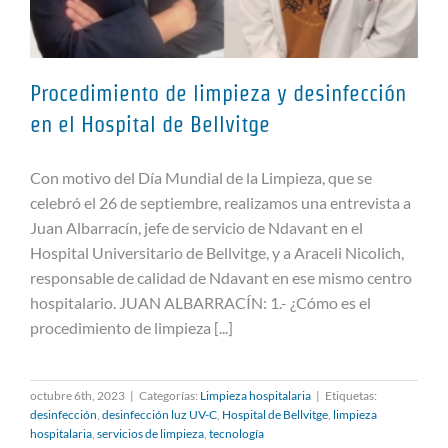
Procedimiento de limpieza y desinfección
en el Hospital de Bellvitge
Con motivo del Día Mundial de la Limpieza, que se
Procedimiento de limpieza y
celebró el 26 de septiembre, realizamos una entrevista a
desinfección en el Hospital de
Juan Albarracín, jefe de servicio de Ndavant en el
Bellvitge
Hospital Universitario de Bellvitge, y a Araceli Nicolich,
responsable de calidad de Ndavant en ese mismo centro
hospitalario. JUAN ALBARRACÍN: 1.- ¿Cómo es el
procedimiento de limpieza [...]
octubre 6th, 2023
|
Categorías:
Limpieza hospitalaria
|
Etiquetas:
desinfección
,
desinfección luz UV-C
,
Hospital de Bellvitge
,
limpieza
hospitalaria
,
servicios de limpieza
,
tecnología