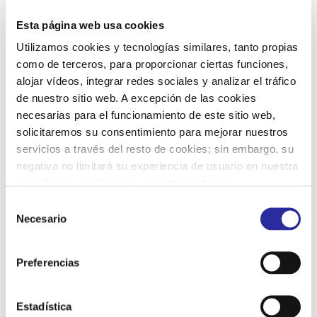
Esta página web usa cookies
Utilizamos cookies y tecnologías similares, tanto propias
Así es el robot de desinfección que
como de terceros, para proporcionar ciertas funciones,
alojar vídeos, integrar redes sociales y analizar el tráfico
combate la Covid-19 con luz ultravioleta
de nuestro sitio web. A excepción de las cookies
necesarias para el funcionamiento de este sitio web,
La pandemia ha reforzado el papel de la tecnología
Así es el robot de desinfección
solicitaremos su consentimiento para mejorar nuestros
Xenex, implementada en Cataluña por Ndavant, que
que combate la Covid-19 con luz
servicios a través del resto de cookies; sin embargo, su
utiliza luz pulsada ultravioleta generada por gas xenón
ultravioleta
negativa no limitará su experiencia de usuario en nuestra
para desinfectar y eliminar cualquier microorganismo de
web. Puede configurar o rechazar de forma
forma rápida y segura, incluido el virus causante de la
personalizada su uso pulsando “Configuraciones”. Para
Selección
Covid-19. Lea el artículo completo en El Periódico
más información, puede consultar nuestra
Política de
Necesario
de
Cookies
.
consentimiento
abril 20th, 2021
|
Categorías:
Fixe portada
,
Limpieza hospitalaria
,
Preferencias
Tecnología
|
Etiquetas:
Covid-19
,
desinfección luz UV-C
,
Hospital Vall
d'Hebron
,
limpieza hospitalaria
,
servicios de limpieza
Leer más
Estadística