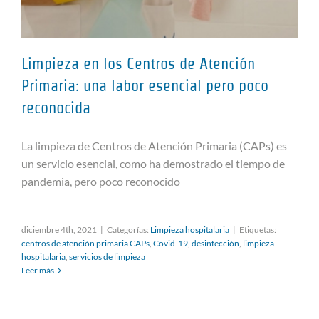
Limpieza en los Centros de Atención
Primaria: una labor esencial pero poco
reconocida
Limpieza en los Centros de
Atención Primaria: una labor
La limpieza de Centros de Atención Primaria (CAPs) es
esencial pero poco reconocida
un servicio esencial, como ha demostrado el tiempo de
pandemia, pero poco reconocido
diciembre 4th, 2021
|
Categorías:
Limpieza hospitalaria
|
Etiquetas:
centros de atención primaria CAPs
,
Covid-19
,
desinfección
,
limpieza
hospitalaria
,
servicios de limpieza
Leer más