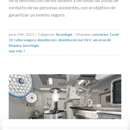
de la desinfección de los lavabos y de todas las zonas de
concierto piloto de Love of
contacto de las personas asistentes, con el objetivo de
Lesbia5
garantizar un evento seguro.
junio 19th, 2021
|
Categorías:
Tecnología
|
Etiquetas:
conciertos
,
Covid-
19
,
cultura segura
,
desinfección
,
desinfección luz UV-C
,
servicios de
limpieza
,
tecnología
Leer más