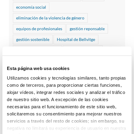
economía social
eliminación de la violencia de género
equipos de profesionales
gestión reponsable
gestión sostenible
Hospital de Bellvitge
Hospital Vall d'Hebron
huella de carbono
igualdad
inclusión
infantes
Esta página web usa cookies
infantes hospitalizados
jornadas empresariales
Utilizamos cookies y tecnologías similares, tanto propias
juegos
limpieza hospitalaria
medidas
como de terceros, para proporcionar ciertas funciones,
alojar vídeos, integrar redes sociales y analizar el tráfico
medio ambiente
Mossos d'Esquadra
de nuestro sitio web. A excepción de las cookies
procesos de limpieza
programas ambientales
necesarias para el funcionamiento de este sitio web,
solicitaremos su consentimiento para mejorar nuestros
Recursos Humanos
servicios a través del resto de cookies; sin embargo, su
Responsabilidad Social Corporativa
RSC
negativa no limitará su experiencia de usuario en nuestra