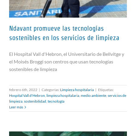
Ndavant promueve las tecnologías
sostenibles en los servicios de limpieza
El Hospital Vall d'Hebron, el Universitario de Bellvitge y
Ndavant promueve las
el Moisés Broggi son centros que usan tecnologías
tecnologías sostenibles en los
sostenibles de limpieza
servicios de limpieza
febrero 6th, 2022
|
Categorías:
Limpieza hospitalaria
|
Etiquetas:
Hospital Vall d'Hebron
,
limpieza hospitalaria
,
medio ambiente
,
servicios de
limpieza
,
sostenibilidad
,
tecnología
Leer más