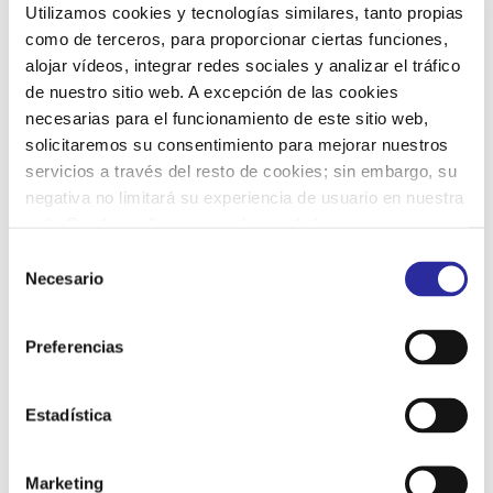
Utilizamos cookies y tecnologías similares, tanto propias
como de terceros, para proporcionar ciertas funciones,
alojar vídeos, integrar redes sociales y analizar el tráfico
de nuestro sitio web. A excepción de las cookies
necesarias para el funcionamiento de este sitio web,
Etiquetas
solicitaremos su consentimiento para mejorar nuestros
servicios a través del resto de cookies; sin embargo, su
Acuerdos Voluntarios
bienestar emocional
negativa no limitará su experiencia de usuario en nuestra
web. Puede configurar o rechazar de forma
calidad
certificaciones
compromiso
personalizada su uso pulsando “Configuraciones”. Para
Selección
compromiso social
conciertos
Covid-19
más información, puede consultar nuestra
Política de
Necesario
de
criterios ESG
cultura segura
desinfección
Cookies
.
consentimiento
desinfección luz UV-C
diversidad
Preferencias
Día de las Escuadras
Estadística
Día Mundial del Medio Ambiente
Ecolabel
economía social
Marketing