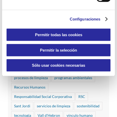
eliminación de la violencia de género
equipos de profesionales
gestión reponsable
Configuraciones
gestión sostenible
Hospital de Bellvitge
Hospital Vall d'Hebron
huella de carbono
Permitir todas las cookies
igualdad
inclusión
infantes
infantes hospitalizados
jornadas empresariales
Permitir la selección
juegos
limpieza hospitalaria
medidas
Sólo usar cookies necesarias
medio ambiente
Mossos d'Esquadra
procesos de limpieza
programas ambientales
Recursos Humanos
Responsabilidad Social Corporativa
RSC
Sant Jordi
servicios de limpieza
sostenibilidad
tecnología
Vall d'Hebron
vínculo humano