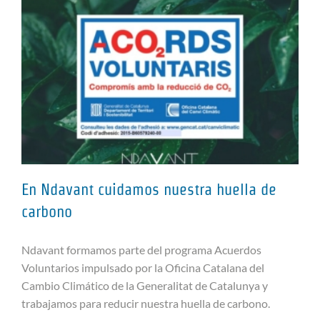
En Ndavant cuidamos nuestra huella de
carbono
Ndavant formamos parte del programa Acuerdos
En Ndavant cuidamos nuestra
Voluntarios impulsado por la Oficina Catalana del
huella de carbono
Cambio Climático de la Generalitat de Catalunya y
trabajamos para reducir nuestra huella de carbono.