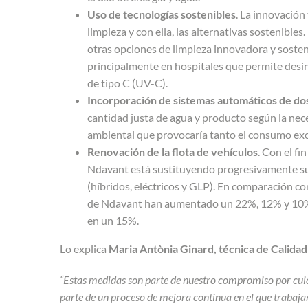
Uso de tecnologías sostenibles
. La innovación
limpieza y con ella, las alternativas sostenible
otras opciones de limpieza innovadora y soste
principalmente en hospitales que permite desinfe
de tipo C (UV-C).
Incorporación de sistemas automáticos de do
cantidad justa de agua y producto según la nece
ambiental que provocaría tanto el consumo exce
Renovación de la flota de vehículos
. Con el fi
Ndavant está sustituyendo progresivamente su 
(híbridos, eléctricos y GLP). En comparación con
de Ndavant han aumentado un 22%, 12% y 10%, 
en un 15%.
Lo explica
Maria Antònia Ginard,
técnica de Calida
“Estas medidas son parte de nuestro compromiso por cuid
parte de un proceso de mejora continua en el que trabaj