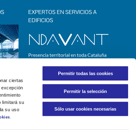
OS
EXPERTOS EN SERVICIOS A
EDIFICIOS
Presencia territorial en toda Cataluña
SEDE CORPORATIVA:
C/ Josep Ferrater i Mora, 2
Permitir todas las cookies
08019 Barcelona
nar ciertas
 A excepción
Permitir la selección
entimiento
 limitará su
Sólo usar cookies necesarias
da su uso
okies
.
(+34) 93 339 99 33
|
info@ndavant.cat
itica de Gestión