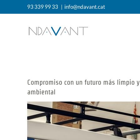
Saltar
93 339 99 33
|
info@ndavant.cat
al
contenido
Compromiso con un futuro más limpio y 
ambiental
Ver
imagen
más
grande