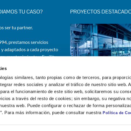
DIAMOS TU CASO?
PROYECTOS DESTACAD
 ser tu partner.
94, prestamos servicios
 y adaptados a cada proyecto
eza, mantenimiento y Facility
. Gestionamos edificios e
ies
iones de una amplia gama de
logías similares, tanto propias como de terceros, para proporcio
ciones.
ntegrar redes sociales y analizar el tráfico de nuestro sitio web.
para el funcionamiento de este sitio web, solicitaremos su cons
icios a través del resto de cookies; sin embargo, su negativa no
¡Contáctanos!
 nuestra web. Puede configurar o rechazar de forma personaliza
”. Para más información, puede consultar nuestra
Política de Co
Integridad y Conducta
|
Política de Seguridad y Salud
|
Declaración Igualdad y RSC
|
Pol