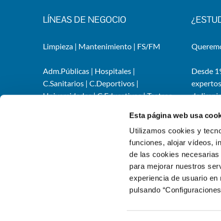
LÍNEAS DE NEGOCIO
¿ESTU
Limpieza
|
Mantenimiento
|
FS/FM
Queremos
Adm.Públicas
|
Hospitales
|
Desde 19
C.Sanitarios
|
C.Deportivos
|
expertos
Universidades
|
C.Educativos
|
Teatros,
de limpi
auditorios y ocio
|
Industrias
|
Services
Esta página web usa cook
Infraestructuras
instalac
Utilizamos cookies y tecno
organiza
funciones, alojar vídeos, i
de las cookies necesarias 
para mejorar nuestros serv
experiencia de usuario en
pulsando “Configuraciones
© Ndavant
|
Aviso Legal
|
Politica de Privacidad
|
Política de Cookies
|