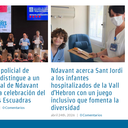
 policial de
Ndavant acerca Sant Jordi
distingue a un
a los infantes
nal de Ndavant
hospitalizados de la Vall
a celebración del
d’Hebron con un juego
s Escuadras
inclusivo que fomenta la
diversidad
|
0 Comentarios
abril 24th, 2026
|
0 Comentarios