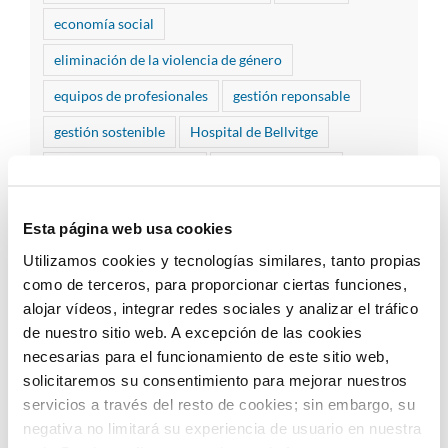
economía social
eliminación de la violencia de género
equipos de profesionales
gestión reponsable
gestión sostenible
Hospital de Bellvitge
Hospital Vall d'Hebron
huella de carbono
igualdad
inclusión
infantes
Esta página web usa cookies
infantes hospitalizados
jornadas empresariales
Utilizamos cookies y tecnologías similares, tanto propias
juegos
limpieza hospitalaria
medidas
como de terceros, para proporcionar ciertas funciones,
alojar vídeos, integrar redes sociales y analizar el tráfico
medio ambiente
Mossos d'Esquadra
de nuestro sitio web. A excepción de las cookies
procesos de limpieza
programas ambientales
necesarias para el funcionamiento de este sitio web,
solicitaremos su consentimiento para mejorar nuestros
Recursos Humanos
servicios a través del resto de cookies; sin embargo, su
Responsabilidad Social Corporativa
RSC
negativa no limitará su experiencia de usuario en nuestra