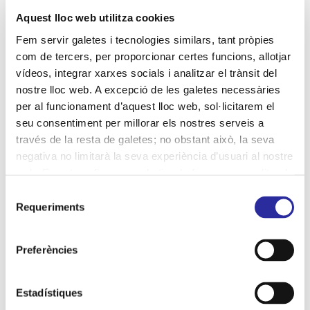
desinfecció per llum UV-C
distinció
diversitat
Aquest lloc web utilitza cookies
economia social
Fem servir galetes i tecnologies similars, tant pròpies
com de tercers, per proporcionar certes funcions, allotjar
eliminació de la violència de gènere
entorn
vídeos, integrar xarxes socials i analitzar el trànsit del
equips de professionals
gestió responsable
nostre lloc web. A excepció de les galetes necessàries
per al funcionament d’aquest lloc web, sol·licitarem el
gestió sostenible
Hospital de Bellvitge
seu consentiment per millorar els nostres serveis a
Hospital Vall d'Hebron
igualtat
inclusió
través de la resta de galetes; no obstant això, la seva
negativa no limitarà la seva experiència d’usuari al nostre
indicadors
infants
infants hospitalitzats
jocs
web. En pot configurar o rebutjar de forma personalitzada
jornades empresarials
medi ambient
mesures
l’ús prement “Configuracions”. Per a més informació, pot
Selecció
consultar la nostra
Política de Galetes
.
Requeriments
de
neteja
neteja hospitalària
processos de neteja
consentiment
productes ecològics
professionalitat
Preferències
programes ambientals
qualitat
recursos
Recursos Humans
Estadístiques