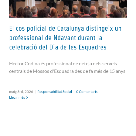
El cos policial de Catalunya distingeix un
professional de Ndavant durant la
celebració del Dia de les Esquadres
El cos policial de Catalunya
distingeix un professional de
Hector Codina és professional de neteja dels serveis
Ndavant durant la celebració del
centrals de Mossos d'Esquadra des de fa més de 15 anys
Dia de les Esquadres
maig 3rd, 2026
|
Responsabilitat Social
|
0 Comentaris
Llegir més