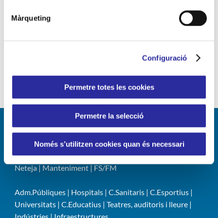
Responsabilitat Social Corporativa
RSC
Màrqueting
Sant Jordi
serveis de neteja
solucions eficients
sostenibilitat
tecnologia
Vall d'Hebron
vincle humà
Configuració
Permetre totes les cookies
Permetre la selecció
LÍNIES DE NEGOCI
Només s’utilitzen cookies quan és necessari
Neteja
|
Manteniment
|
FS/FM
Adm.Públiques
|
Hospitals
|
C.Sanitaris
|
C.Esportius
|
Universitats
|
C.Educatius
|
Teatres, auditoris i lleure
|
Indústries
|
Infraestructures