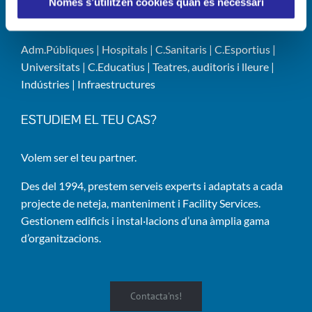
Només s’utilitzen cookies quan és necessari
Neteja
|
Manteniment
|
FS/FM
Adm.Públiques
|
Hospitals
|
C.Sanitaris
|
C.Esportius
|
Universitats
|
C.Educatius
|
Teatres, auditoris i lleure
|
Indústries
|
Infraestructures
ESTUDIEM EL TEU CAS?
Volem ser el teu partner.
Des del 1994, prestem serveis experts i adaptats a cada
projecte de neteja, manteniment i Facility Services.
Gestionem edificis i instal·lacions d’una àmplia gama
d’organitzacions.
Contacta'ns!