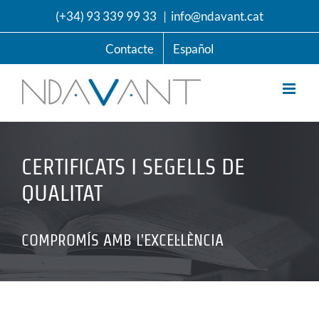
Skip
(+34) 93 339 99 33
|
info@ndavant.cat
to
content
Contacte
Español
CERTIFICATS I SEGELLS DE
QUALITAT
COMPROMÍS AMB L'EXCEL·LÈNCIA