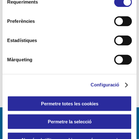
consultar la nostra
Política de Galetes
.
Requeriments
de
consentiment
Preferències
Estadístiques
Màrqueting
Configuració
Permetre totes les cookies
Permetre la selecció
LÍNIES DE NEGOCI