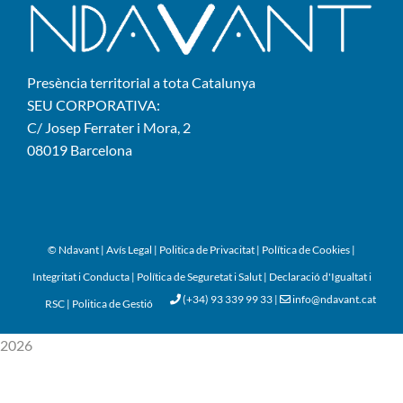
Presència territorial a tota Catalunya
SEU CORPORATIVA:
C/ Josep Ferrater i Mora, 2
08019 Barcelona
© Ndavant
|
Avís Legal
|
Politica de Privacitat
|
Política de Cookies
|
Integritat i Conducta
|
Política de Seguretat i Salut
|
Declaració d'Igualtat i
(+34) 93 339 99 33
|
info@ndavant.cat
RSC
|
Politica de Gestió
2026