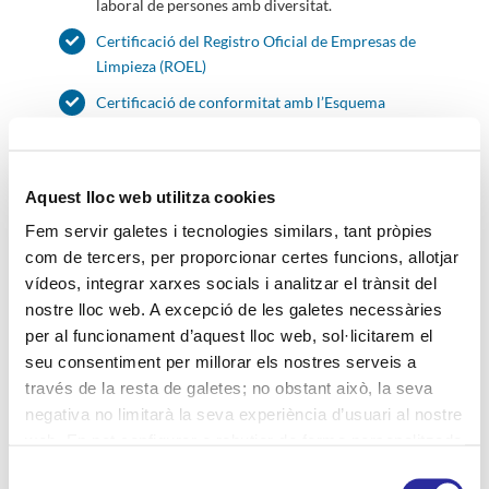
laboral de persones amb diversitat.
Certificació del Registro Oficial de Empresas de
Limpieza (ROEL)
Certificació de conformitat amb l’Esquema
Nacional de Seguretat (ENS)
Certificació de Gestió de Compres Sostenibles
ISO 20400
Aquest lloc web utilitza cookies
Segell +Responsables (Associació +Responsables
Fem servir galetes i tecnologies similars, tant pròpies
/ Ingeniería Social).
com de tercers, per proporcionar certes funcions, allotjar
vídeos, integrar xarxes socials i analitzar el trànsit del
nostre lloc web. A excepció de les galetes necessàries
per al funcionament d’aquest lloc web, sol·licitarem el
seu consentiment per millorar els nostres serveis a
través de la resta de galetes; no obstant això, la seva
negativa no limitarà la seva experiència d’usuari al nostre
web. En pot configurar o rebutjar de forma personalitzada
l’ús prement “Configuracions”. Per a més informació, pot
Selecció