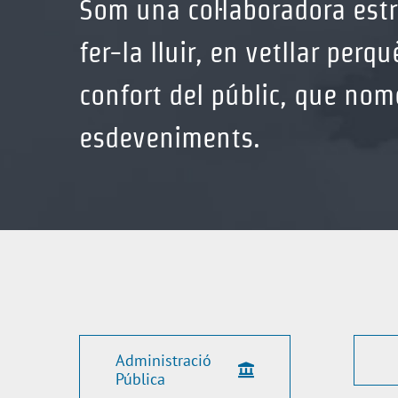
Som una col·laboradora est
fer-la lluir, en vetllar pe
MANTEN
confort del públic, que nom
esdeveniments.
Administració
Pública