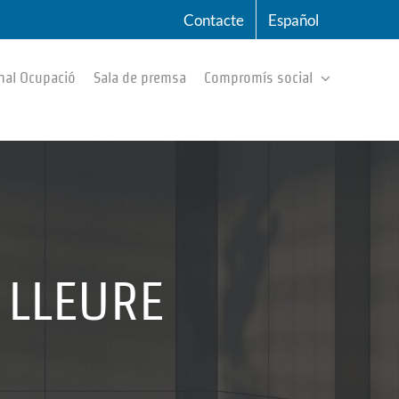
Contacte
Español
nal Ocupació
Sala de premsa
Compromís social
 LLEURE