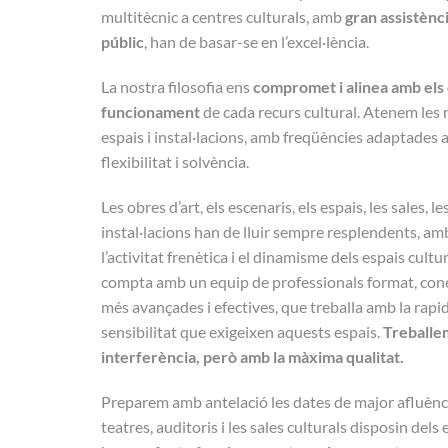
multitècnic a centres culturals, amb
gran assistènc
públic
, han de basar-se en l’excel·lència.
La nostra filosofia ens
compromet i alinea amb els 
funcionament
de cada recurs cultural. Atenem les 
espais i instal·lacions, amb freqüències adaptades a
flexibilitat i solvència.
Les obres d’art, els escenaris, els espais, les sales, l
instal·lacions han de lluir sempre resplendents, a
l’activitat frenètica i el dinamisme dels espais cul
compta amb un equip de professionals format, cone
més avançades i efectives, que treballa amb la rapid
sensibilitat que exigeixen aquests espais.
Treballe
interferència, però amb la màxima qualitat.
Preparem amb antelació les dates de major afluènci
teatres, auditoris i les sales culturals disposin dels