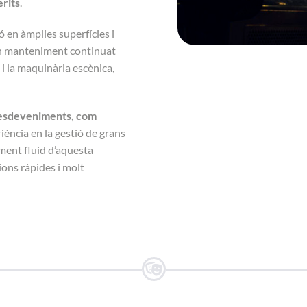
rits
.
ó en àmplies superfícies i
 un manteniment continuat
ó i la maquinària escènica,
 esdeveniments, com
iència en la gestió de grans
ment fluid d’aquesta
ons ràpides i molt