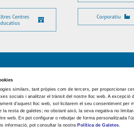
ltres Centres
Corporatiu
ducatius
EM EL TEU CAS?
PROJECTES DESTACATS
cookies
 el teu partner.
logies similars, tant pròpies com de tercers, per proporcionar ce
rxes socials i analitzar el trànsit del nostre lloc web. A excepció 
994, prestem serveis experts i
ament d’aquest lloc web, sol·licitarem el seu consentiment per mi
a cada projecte de neteja,
 la resta de galetes; no obstant això, la seva negativa no limitar
nt i Facility Services.
stre web. En pot configurar o rebutjar de forma personalitzada l’
edificis i instal·lacions d’una
s informació, pot consultar la nostra
Política de Galetes
.
ma d’organitzacions.