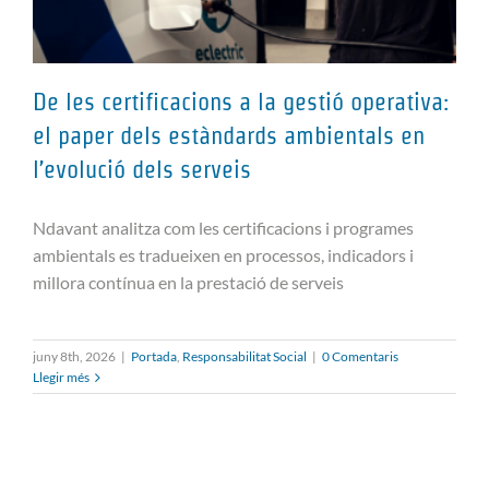
De les certificacions a la gestió operativa:
el paper dels estàndards ambientals en
l’evolució dels serveis
De les certificacions a la gestió
operativa: el paper dels
Ndavant analitza com les certificacions i programes
estàndards ambientals en
ambientals es tradueixen en processos, indicadors i
l’evolució dels serveis
millora contínua en la prestació de serveis
juny 8th, 2026
|
Portada
,
Responsabilitat Social
|
0 Comentaris
Llegir més