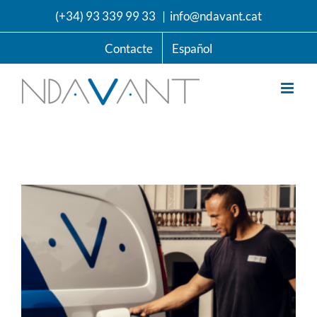
Skip
(+34) 93 339 99 33
|
info@ndavant.cat
to
content
Contacte
Español