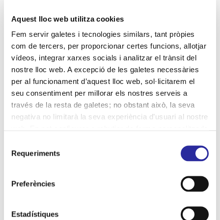
cultura segura
desinfecció
Aquest lloc web utilitza cookies
desinfecció per llum UV-C
distinció
diversitat
Fem servir galetes i tecnologies similars, tant pròpies
economia social
com de tercers, per proporcionar certes funcions, allotjar
eliminació de la violència de gènere
entorn
vídeos, integrar xarxes socials i analitzar el trànsit del
nostre lloc web. A excepció de les galetes necessàries
equips de professionals
gestió responsable
per al funcionament d’aquest lloc web, sol·licitarem el
gestió sostenible
Hospital de Bellvitge
seu consentiment per millorar els nostres serveis a
través de la resta de galetes; no obstant això, la seva
Hospital Vall d'Hebron
igualtat
inclusió
negativa no limitarà la seva experiència d’usuari al nostre
indicadors
infants
infants hospitalitzats
jocs
web. En pot configurar o rebutjar de forma personalitzada
l’ús prement “Configuracions”. Per a més informació, pot
Selecció
jornades empresarials
medi ambient
mesures
consultar la nostra
Política de Galetes
.
Requeriments
de
neteja
neteja hospitalària
processos de neteja
consentiment
productes ecològics
professionalitat
Preferències
programes ambientals
qualitat
recursos
Estadístiques
Recursos Humans