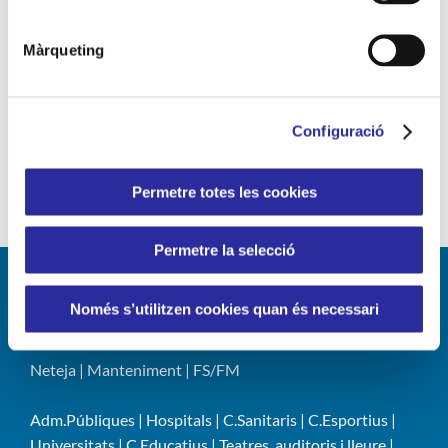
Responsabilitat Social Corporativa
RSC
Màrqueting
Sant Jordi
serveis de neteja
solucions eficients
sostenibilitat
tecnologia
Vall d'Hebron
Configuració
vincle humà
Permetre totes les cookies
Permetre la selecció
Només s’utilitzen cookies quan és necessari
LÍNIES DE NEGOCI
Neteja
|
Manteniment
|
FS/FM
Adm.Públiques
|
Hospitals
|
C.Sanitaris
|
C.Esportius
|
Universitats
|
C.Educatius
|
Teatres, auditoris i lleure
|