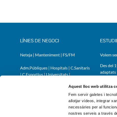
LÍNIES DE NEGOCI
ESTUDI
Neteja
|
Manteniment
|
FS/FM
Volem ser
Des del 1
Adm.Públiques
|
Hospitals
|
C.Sanitaris
adaptats 
|
C.Esportius
|
Universitats
|
mantenime
C.Educatius
|
Teatres, auditoris i lleure
|
Gestionem 
Aquest lloc web utilitza 
Indústries
|
Infraestructures
àmplia ga
Fem servir galetes i tecno
allotjar vídeos, integrar xa
necessàries per al funcion
nostres serveis a través de