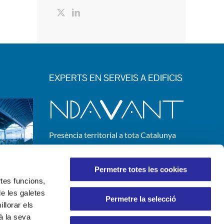
EXPERTS EN SERVEIS A EDIFICIS
Presència territorial a tota Catalunya
SEU CORPORATIVA:
C/ Josep Ferrater i Mora, 2
Permetre totes les cookies
08019 Barcelona
rtes funcions,
de les galetes
Permetre la selecció
llorar els
à la seva