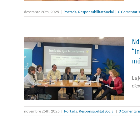
desembre 20th, 2025
|
Portada
,
Responsabilitat Social
|
0 Comentaris
Rosa Llamas: «La inclusió
Nd
no pot ser un esforç aïllat»
“I
mó
La j
d’e
novembre 25th, 2025
|
Portada
,
Responsabilitat Social
|
0 Comentari
Ndavant participa en les
jornades empresarials