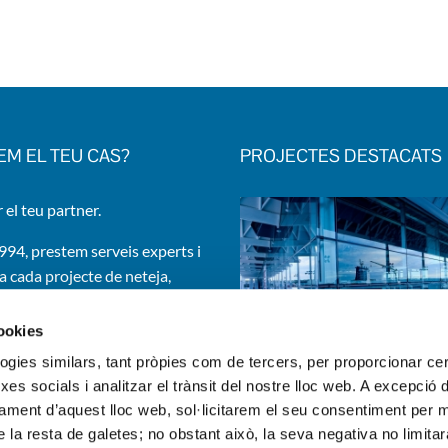
EM EL TEU CAS?
PROJECTES DESTACATS
 el teu partner.
994, prestem serveis experts i
a cada projecte de neteja,
nt i Facility Services.
edificis i instal·lacions d’una
cookies
ma d’organitzacions.
logies similars, tant pròpies com de tercers, per proporcionar ce
rxes socials i analitzar el trànsit del nostre lloc web. A excepció 
ament d’aquest lloc web, sol·licitarem el seu consentiment per mi
Contacta'ns!
 la resta de galetes; no obstant això, la seva negativa no limitar