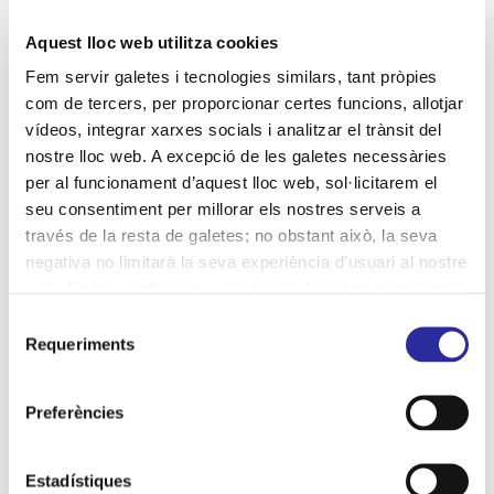
cultura segura
desinfecció
Aquest lloc web utilitza cookies
desinfecció per llum UV-C
distinció
diversitat
Fem servir galetes i tecnologies similars, tant pròpies
economia social
com de tercers, per proporcionar certes funcions, allotjar
eliminació de la violència de gènere
entorn
vídeos, integrar xarxes socials i analitzar el trànsit del
nostre lloc web. A excepció de les galetes necessàries
equips de professionals
gestió responsable
per al funcionament d’aquest lloc web, sol·licitarem el
gestió sostenible
Hospital de Bellvitge
seu consentiment per millorar els nostres serveis a
través de la resta de galetes; no obstant això, la seva
Hospital Vall d'Hebron
igualtat
inclusió
negativa no limitarà la seva experiència d’usuari al nostre
indicadors
infants
infants hospitalitzats
jocs
web. En pot configurar o rebutjar de forma personalitzada
l’ús prement “Configuracions”. Per a més informació, pot
Selecció
jornades empresarials
medi ambient
mesures
consultar la nostra
Política de Galetes
.
Requeriments
de
neteja
neteja hospitalària
processos de neteja
consentiment
productes ecològics
professionalitat
Preferències
programes ambientals
qualitat
recursos
Estadístiques
Recursos Humans