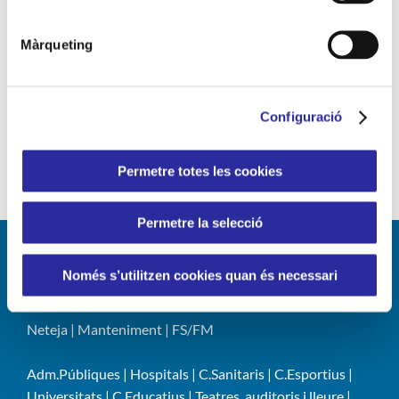
Responsabilitat Social Corporativa
RSC
Màrqueting
Sant Jordi
serveis de neteja
solucions eficients
sostenibilitat
tecnologia
Vall d'Hebron
Configuració
vincle humà
Permetre totes les cookies
Permetre la selecció
Només s’utilitzen cookies quan és necessari
LÍNIES DE NEGOCI
Neteja
|
Manteniment
|
FS/FM
Adm.Públiques
|
Hospitals
|
C.Sanitaris
|
C.Esportius
|
Universitats
|
C.Educatius
|
Teatres, auditoris i lleure
|