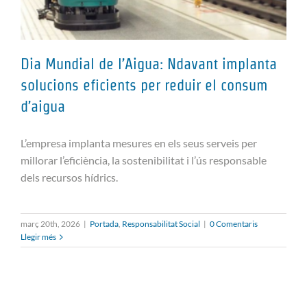
Dia Mundial de l’Aigua: Ndavant implanta
solucions eficients per reduir el consum
d’aigua
Dia Mundial de l’Aigua: Ndavant
implanta solucions eficients per
L’empresa implanta mesures en els seus serveis per
reduir el consum d’aigua
millorar l’eficiència, la sostenibilitat i l’ús responsable
dels recursos hídrics.
març 20th, 2026
|
Portada
,
Responsabilitat Social
|
0 Comentaris
Llegir més