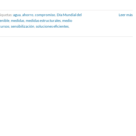
iquetas:
agua
,
ahorro
,
compromiso
,
Día Mundial del
Leer más
enible
,
medidas
,
medidas estructurales
,
medio
cursos
,
sensibilización
,
soluciones eficientes
,