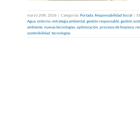
marzo 20th, 2026
|
Categorías:
Portada
,
Responsabilidad Social
|
Et
Agua
,
entorno
,
estrategia ambiental
,
gestión responsable
,
gestión sost
Día Mundial del Agua:
ambiente
,
nuevas tecnologías
,
optimización
,
procesos de limpieza
,
re
sostenibilidad
,
tecnologías
Ndavant implanta
soluciones eficientes para
reducir el consumo de agua