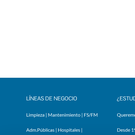
LÍNEAS DE NEGOCIO
¿ESTU
Limpieza
|
Mantenimiento
|
FS/FM
Queremos
Adm.Públicas
|
Hospitales
|
Desde 19