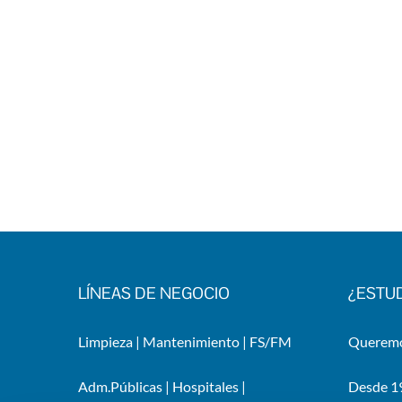
LÍNEAS DE NEGOCIO
¿ESTU
Limpieza
|
Mantenimiento
|
FS/FM
Queremos
Adm.Públicas
|
Hospitales
|
Desde 19