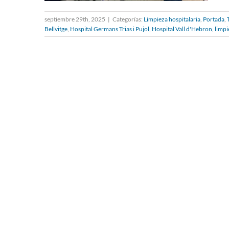
septiembre 29th, 2025
|
Categorías:
Limpieza hospitalaria
,
Portada
,
Bellvitge
,
Hospital Germans Trias i Pujol
,
Hospital Vall d'Hebron
,
limpi
Innovación en limpieza
hospitalaria: Robots
autónomos, GlowCheck y
agua ionizada