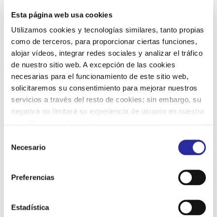
Esta página web usa cookies
Utilizamos cookies y tecnologías similares, tanto propias
como de terceros, para proporcionar ciertas funciones,
alojar vídeos, integrar redes sociales y analizar el tráfico
de nuestro sitio web. A excepción de las cookies
necesarias para el funcionamiento de este sitio web,
solicitaremos su consentimiento para mejorar nuestros
servicios a través del resto de cookies; sin embargo, su
negativa no limitará su experiencia de usuario en nuestra
web. Puede configurar o rechazar de forma
personalizada su uso pulsando “Configuraciones”. Para
Selección
más información, puede consultar nuestra
Política de
Necesario
de
Cookies
.
consentimiento
Preferencias
Limpieza técnica profesional, un sector
esencial que trabaja en la sombra
Estadística