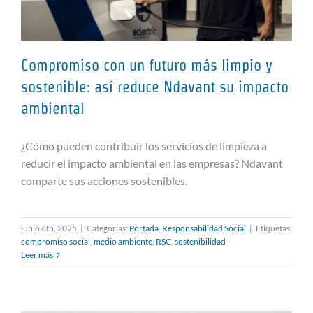
Compromiso con un futuro más limpio y
sostenible: así reduce Ndavant su impacto
ambiental
Compromiso con un futuro más
limpio y sostenible: así reduce
¿Cómo pueden contribuir los servicios de limpieza a
Ndavant su impacto ambiental
reducir el impacto ambiental en las empresas? Ndavant
comparte sus acciones sostenibles.
junio 6th, 2025
|
Categorías:
Portada
,
Responsabilidad Social
|
Etiquetas:
compromiso social
,
medio ambiente
,
RSC
,
sostenibilidad
Leer más