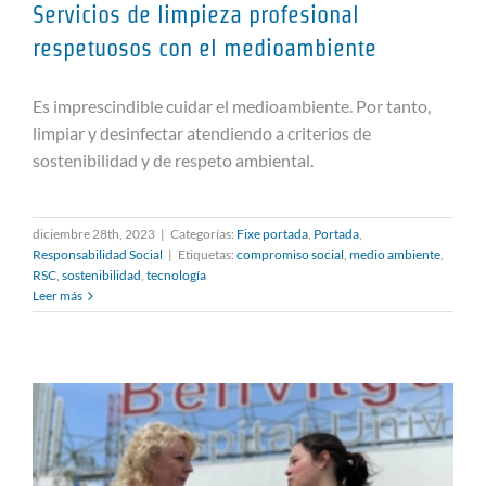
Servicios de limpieza profesional
respetuosos con el medioambiente
Es imprescindible cuidar el medioambiente. Por tanto,
Servicios de limpieza profesional
limpiar y desinfectar atendiendo a criterios de
respetuosos con el
sostenibilidad y de respeto ambiental.
medioambiente
diciembre 28th, 2023
|
Categorías:
Fixe portada
,
Portada
,
Responsabilidad Social
|
Etiquetas:
compromiso social
,
medio ambiente
,
RSC
,
sostenibilidad
,
tecnología
Leer más