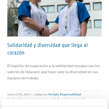
Solidaridad y diversidad que llega al
corazón
El espíritu de superación y la solidaridad encajan con los
Solidaridad y diversidad que llega
valores de Ndavant, que hace valer la diversidad en sus
al corazón
equipos de trabajo.
marzo 27th, 2023
|
Categorías:
Portada
,
Responsabilidad
Social
|
Etiquetas:
compromiso social
,
diversidad
,
equipos de
profesionales
,
Hospital de Bellvitge
,
inclusión
,
RSC
,
solidaridad
Leer más