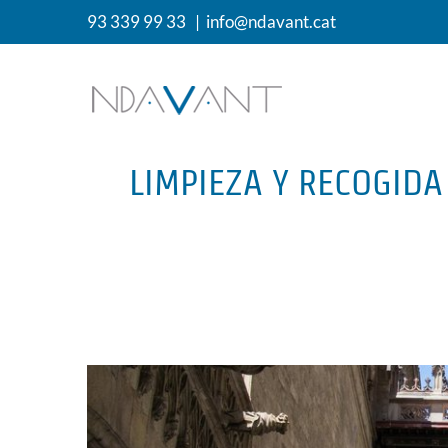
Saltar
93 339 99 33
|
info@ndavant.cat
al
contenido
LIMPIEZA Y RECOGIDA
Ver
imagen
más