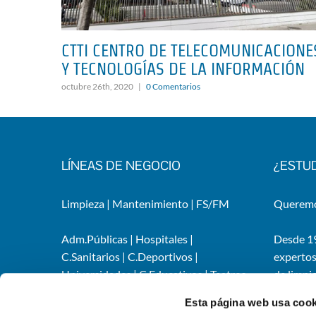
CTTI CENTRO DE TELECOMUNICACIONE
Y TECNOLOGÍAS DE LA INFORMACIÓN
octubre 26th, 2020
|
0 Comentarios
LÍNEAS DE NEGOCIO
¿ESTU
Limpieza
|
Mantenimiento
|
FS/FM
Queremos
Adm.Públicas
|
Hospitales
|
Desde 19
C.Sanitarios
|
C.Deportivos
|
expertos
Universidades
|
C.Educativos
|
Teatros,
de limpi
auditorios y ocio
|
Industrias
|
Services
Esta página web usa cook
Infraestructuras
instalac