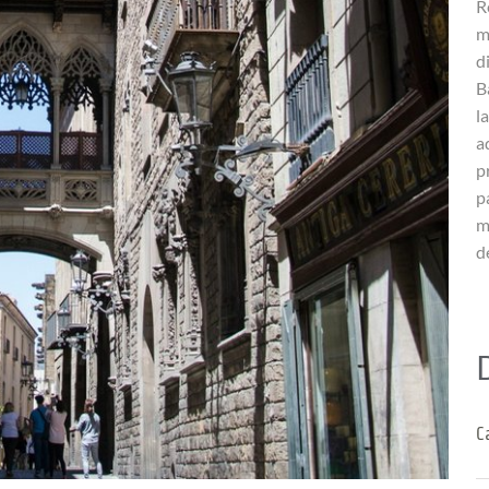
R
m
d
B
l
a
p
p
m
d
C