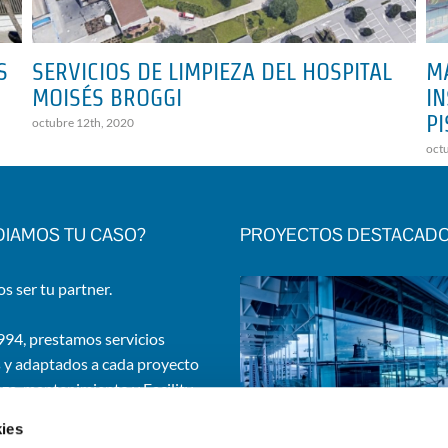
S
SERVICIOS DE LIMPIEZA DEL HOSPITAL
M
MOISÉS BROGGI
IN
PI
octubre 12th, 2020
oct
DIAMOS TU CASO?
PROYECTOS DESTACAD
 ser tu partner.
94, prestamos servicios
 y adaptados a cada proyecto
eza, mantenimiento y Facility
. Gestionamos edificios e
ies
iones de una amplia gama de