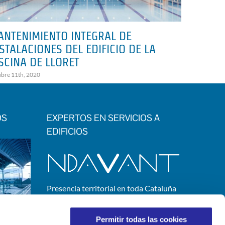
ANTENIMIENTO INTEGRAL DE
SERVICI
STALACIONES DEL EDIFICIO DE LA
UNIVER
SCINA DE LLORET
octubre 11th,
ubre 11th, 2020
OS
EXPERTOS EN SERVICIOS A
EDIFICIOS
Presencia territorial en toda Cataluña
SEDE CORPORATIVA:
C/ Josep Ferrater i Mora, 2
Permitir todas las cookies