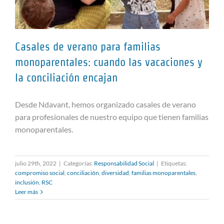
Casales de verano para familias
monoparentales: cuando las vacaciones y
la conciliación encajan
Casales de verano para familias
monoparentales: cuando las
Desde Ndavant, hemos organizado casales de verano
vacaciones y la conciliación
para profesionales de nuestro equipo que tienen familias
encajan
monoparentales.
julio 29th, 2022
|
Categorías:
Responsabilidad Social
|
Etiquetas:
compromiso social
,
conciliación
,
diversidad
,
familias monoparentales
,
inclusión
,
RSC
Leer más