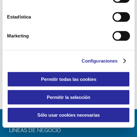
juegos
limpieza hospitalaria
medidas
Estadística
medio ambiente
Mossos d'Esquadra
procesos de limpieza
programas ambientales
Marketing
Recursos Humanos
Responsabilidad Social Corporativa
RSC
Configuraciones
Sant Jordi
servicios de limpieza
sostenibilidad
tecnología
Vall d'Hebron
vínculo humano
Permitir todas las cookies
Permitir la selección
Sólo usar cookies necesarias
LÍNEAS DE NEGOCIO