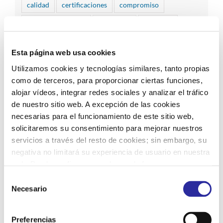
calidad
certificaciones
compromiso
compromiso social
conciertos
Covid-19
criterios ESG
cultura segura
desinfección
Esta página web usa cookies
desinfección luz UV-C
diversidad
Utilizamos cookies y tecnologías similares, tanto propias
Día de las Escuadras
como de terceros, para proporcionar ciertas funciones,
alojar vídeos, integrar redes sociales y analizar el tráfico
Día Mundial del Medio Ambiente
Ecolabel
de nuestro sitio web. A excepción de las cookies
economía social
necesarias para el funcionamiento de este sitio web,
solicitaremos su consentimiento para mejorar nuestros
eliminación de la violencia de género
servicios a través del resto de cookies; sin embargo, su
equipos de profesionales
gestión reponsable
negativa no limitará su experiencia de usuario en nuestra
web. Puede configurar o rechazar de forma
gestión sostenible
Hospital de Bellvitge
personalizada su uso pulsando “Configuraciones”. Para
Selección
Hospital Vall d'Hebron
huella de carbono
más información, puede consultar nuestra
Política de
Necesario
de
Cookies
.
igualdad
inclusión
infantes
consentimiento
Preferencias
infantes hospitalizados
jornadas empresariales