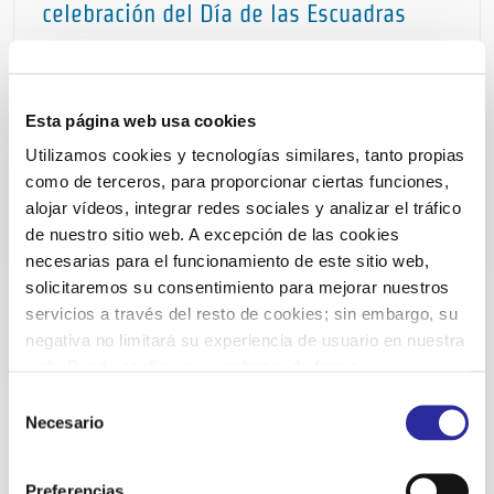
celebración del Día de las Escuadras
distingue a un profesional de
Ndavant durante la celebración del
Día de las Escuadras
Esta página web usa cookies
Utilizamos cookies y tecnologías similares, tanto propias
como de terceros, para proporcionar ciertas funciones,
alojar vídeos, integrar redes sociales y analizar el tráfico
de nuestro sitio web. A excepción de las cookies
necesarias para el funcionamiento de este sitio web,
solicitaremos su consentimiento para mejorar nuestros
servicios a través del resto de cookies; sin embargo, su
negativa no limitará su experiencia de usuario en nuestra
web. Puede configurar o rechazar de forma
personalizada su uso pulsando “Configuraciones”. Para
Selección
Ndavant acerca Sant Jordi a los infantes
más información, puede consultar nuestra
Política de
Necesario
de
hospitalizados de la Vall d’Hebron con
Ndavant acerca Sant Jordi a los
Cookies
.
consentimiento
un juego inclusivo que fomenta la
infantes hospitalizados de la Vall
Preferencias