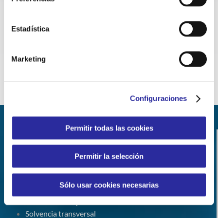
diversidad
d’Hebron con un juego inclusivo que
fomenta la diversidad
Estadística
Más noticias >
Marketing
Configuraciones
Permitir todas las cookies
NUESTROS
Permitir la selección
PROYECTOS
Sólo usar cookies necesarias
Experiencia de más de 25 años
Alto nivel de especialidad técnica
Solvencia transversal