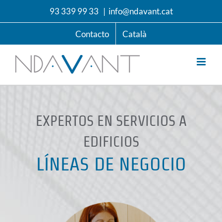
Saltar
93 339 99 33
|
info@ndavant.cat
al
contenido
Contacto
Català
EXPERTOS EN SERVICIOS A
EDIFICIOS
LÍNEAS DE NEGOCIO