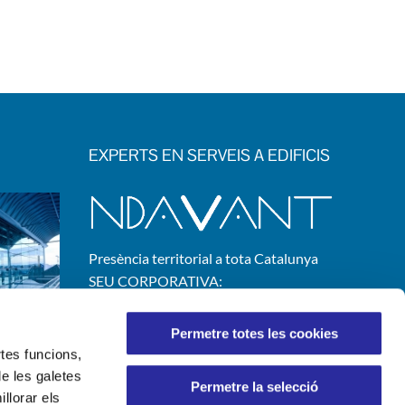
EXPERTS EN SERVEIS A EDIFICIS
Presència territorial a tota Catalunya
SEU CORPORATIVA:
C/ Josep Ferrater i Mora, 2
08019 Barcelona
Permetre totes les cookies
rtes funcions,
de les galetes
Permetre la selecció
llorar els