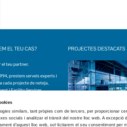
EM EL TEU CAS?
PROJECTES DESTACATS
 el teu partner.
994, prestem serveis experts i
a cada projecte de neteja,
nt i Facility Services.
edificis i instal·lacions d’una
cookies
ma d’organitzacions.
logies similars, tant pròpies com de tercers, per proporcionar ce
rxes socials i analitzar el trànsit del nostre lloc web. A excepció 
ament d’aquest lloc web, sol·licitarem el seu consentiment per mi