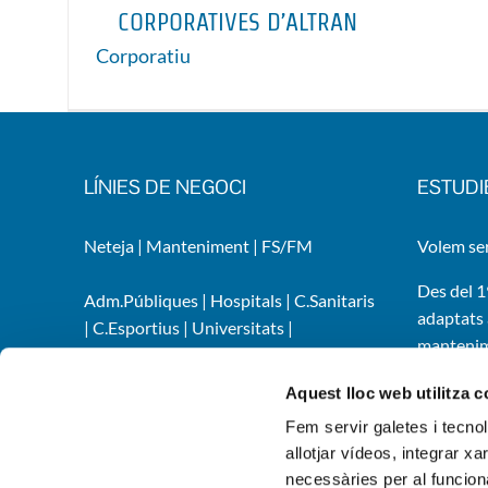
CORPORATIVES D’ALTRAN
Corporatiu
LÍNIES DE NEGOCI
ESTUDI
Neteja
|
Manteniment
|
FS/FM
Volem ser
Des del 1
MANTENIMENT INSTAL·LACIONS
Adm.Públiques
|
Hospitals
|
C.Sanitaris
adaptats 
CORPORATIVES D’ALTRAN
|
C.Esportius
|
Universitats
|
mantenime
C.Educatius
|
Teatres, auditoris i lleure
|
Gestionem 
Indústries
|
Infraestructures
Aquest lloc web utilitza 
àmplia ga
Fem servir galetes i tecno
allotjar vídeos, integrar xa
necessàries per al funcion