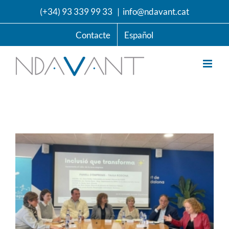
Skip
(+34) 93 339 99 33
|
info@ndavant.cat
to
content
Contacte
Español