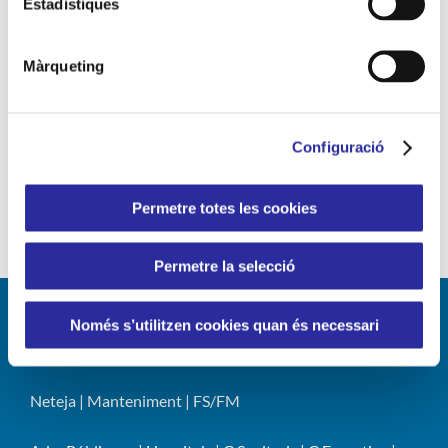
Estadístiques
Recursos Humans
Responsabilitat Social Corporativa
RSC
Màrqueting
Sant Jordi
serveis de neteja
solucions eficients
sostenibilitat
tecnologia
Vall d'Hebron
Configuració
vincle humà
Permetre totes les cookies
Permetre la selecció
Només s’utilitzen cookies quan és necessari
LÍNIES DE NEGOCI
Neteja
|
Manteniment
|
FS/FM