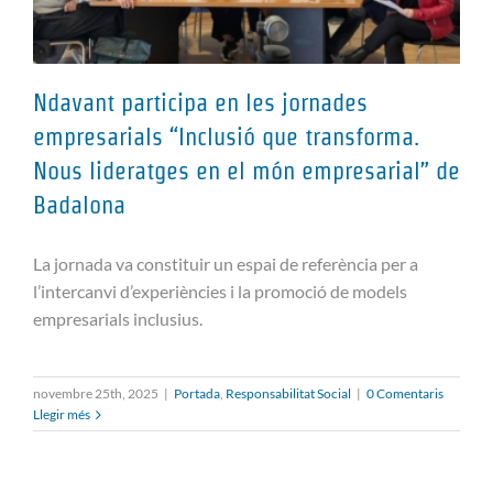
Ndavant participa en les jornades
empresarials “Inclusió que transforma.
Nous lideratges en el món empresarial” de
Ndavant participa en les jornades
Badalona
empresarials “Inclusió que
transforma. Nous lideratges en el
La jornada va constituir un espai de referència per a
món empresarial” de Badalona
l’intercanvi d’experiències i la promoció de models
empresarials inclusius.
novembre 25th, 2025
|
Portada
,
Responsabilitat Social
|
0 Comentaris
Llegir més