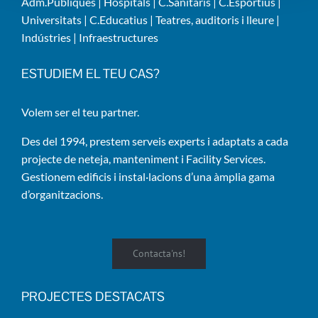
Adm.Públiques
|
Hospitals
|
C.Sanitaris
|
C.Esportius
|
Universitats
|
C.Educatius
|
Teatres, auditoris i lleure
|
Indústries
|
Infraestructures
ESTUDIEM EL TEU CAS?
Volem ser el teu partner.
Des del 1994, prestem serveis experts i adaptats a cada
projecte de neteja, manteniment i Facility Services.
Gestionem edificis i instal·lacions d’una àmplia gama
d’organitzacions.
Contacta'ns!
PROJECTES DESTACATS