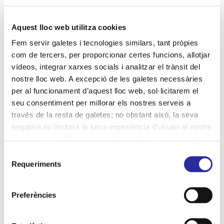
compromís social
concerts
Covid-19
cultura segura
desinfecció
Aquest lloc web utilitza cookies
desinfecció per llum UV-C
distinció
diversitat
Fem servir galetes i tecnologies similars, tant pròpies
com de tercers, per proporcionar certes funcions, allotjar
economia social
vídeos, integrar xarxes socials i analitzar el trànsit del
eliminació de la violència de gènere
entorn
nostre lloc web. A excepció de les galetes necessàries
per al funcionament d’aquest lloc web, sol·licitarem el
equips de professionals
gestió responsable
seu consentiment per millorar els nostres serveis a
gestió sostenible
Hospital de Bellvitge
través de la resta de galetes; no obstant això, la seva
negativa no limitarà la seva experiència d’usuari al nostre
Hospital Vall d'Hebron
igualtat
inclusió
web. En pot configurar o rebutjar de forma personalitzada
indicadors
infants
infants hospitalitzats
jocs
l’ús prement “Configuracions”. Per a més informació, pot
Selecció
consultar la nostra
Política de Galetes
.
jornades empresarials
medi ambient
mesures
Requeriments
de
consentiment
neteja
neteja hospitalària
processos de neteja
Preferències
productes ecològics
professionalitat
programes ambientals
qualitat
recursos