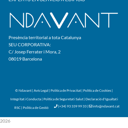
Presència territorial a tota Catalunya
SEU CORPORATIVA:
C/ Josep Ferrater i Mora, 2
08019 Barcelona
© Ndavant
|
Avís Legal
|
Politica de Privacitat
|
Política de Cookies
|
Integritat i Conducta
|
Política de Seguretat i Salut
|
Declaració d'Igualtat i
(+34) 93 339 99 33
|
info@ndavant.cat
RSC
|
Politica de Gestió
2026