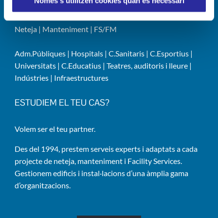
Només s’utilitzen cookies quan és necessari
LÍNIES DE NEGOCI
Neteja
|
Manteniment
|
FS/FM
Adm.Públiques
|
Hospitals
|
C.Sanitaris
|
C.Esportius
|
Universitats
|
C.Educatius
|
Teatres, auditoris i lleure
|
Indústries
|
Infraestructures
ESTUDIEM EL TEU CAS?
Volem ser el teu partner.
Des del 1994, prestem serveis experts i adaptats a cada
projecte de neteja, manteniment i Facility Services.
Gestionem edificis i instal·lacions d’una àmplia gama
d’organitzacions.